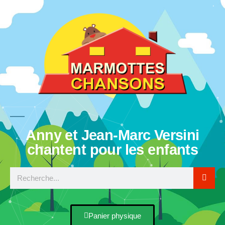
Anny et Jean-Marc Versini
chantent pour les enfants
Panier physique