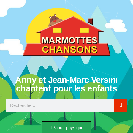
Anny et Jean-Marc Versini
chantent pour les enfants
Panier physique