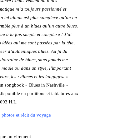
nsacré exclusivement au blues
ématique m’a toujours passionné et
 un tel album est plus complexe qu’on ne
semble plus à un blues qu’un autre blues.
 à la fois simple et complexe ! J’ai
 idées qui me sont passées par la tête,
éer d’authentiques blues. Au fil du
 douzaine de blues, sans jamais me
 moule ou dans un style, l’important
eurs, les rythmes et les langages.
»
s un songbook « Blues in Nashville »
disponible en partitions et tablatures aux
9093 H.L.
 photos et récit du voyage
èque ou virement