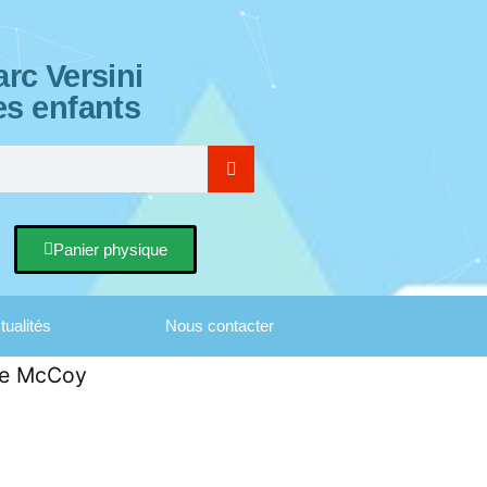
rc Versini
es enfants
Panier physique
tualités
Nous contacter
lie McCoy