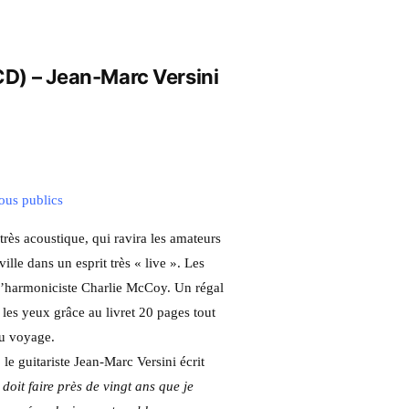
(CD) – Jean-Marc Versini
ous publics
rès acoustique, qui ravira les amateurs
ille dans un esprit très « live ». Les
 l’harmoniciste Charlie McCoy. Un régal
r les yeux grâce au livret 20 pages tout
du voyage.
le guitariste Jean-Marc Versini écrit
 doit faire près de vingt ans que je