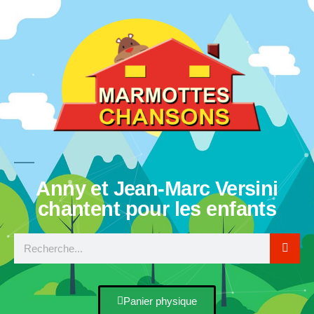
Anny et Jean-Marc Versini
chantent pour les enfants
Panier physique