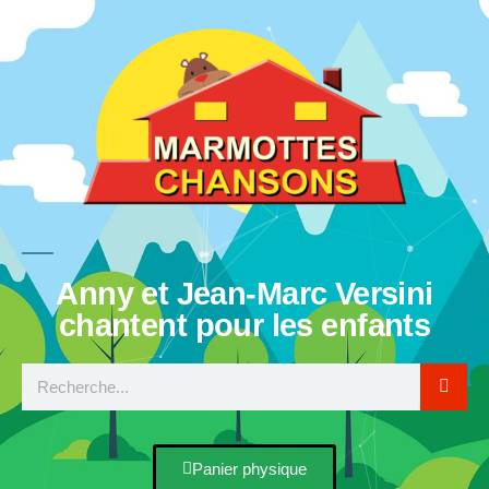
Anny et Jean-Marc Versini
chantent pour les enfants
Panier physique