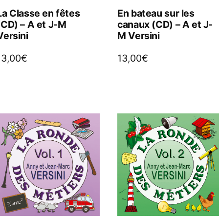
La Classe en fêtes
En bateau sur les
(CD) – A et J-M
canaux (CD) – A et J-
Versini
M Versini
13,00
€
13,00
€