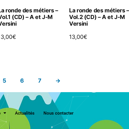
La ronde des métiers –
La ronde des métiers 
Vol.1 (CD) – A et J-M
Vol.2 (CD) – A et J-M
Versini
Versini
13,00
€
13,00
€
5
6
7
→
e
Actualités
Nous contacter