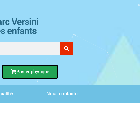
rc Versini
es enfants
Panier physique
ualités
Nous contacter