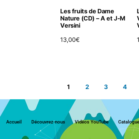
Les fruits de Dame
Nature (CD) – A et J-M
Versini
13,00
€
1
2
3
4
Accueil
Découvrez-nous
Vidéos YouTube
Catalogu