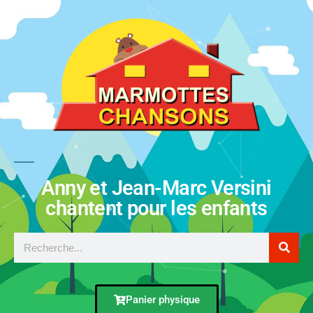
Anny et Jean-Marc Versini
chantent pour les enfants
Panier physique