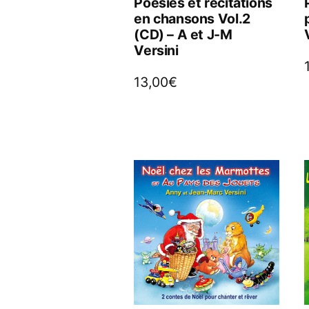
Poésies et récitations
en chansons Vol.2
(CD) – A et J-M
Versini
13,00
€