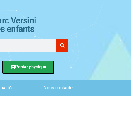
rc Versini
es enfants
Panier physique
ualités
Nous contacter