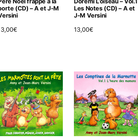
Père Noël frappe à la
Dorémi L’oiseau – Vol.1
porte (CD) – A et J-M
Les Notes (CD) – A et
Versini
J-M Versini
13,00
€
13,00
€