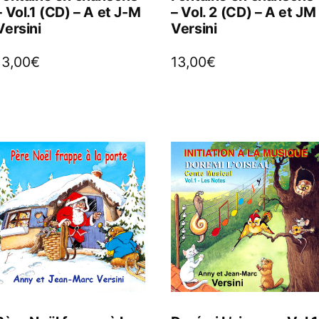
– Vol.1 (CD) – A et J-M
– Vol. 2 (CD) – A et JM
Versini
Versini
13,00
€
13,00
€