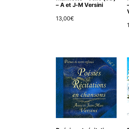
– A et J-M Versini
13,00
€