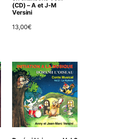
(CD) – A et J-M
Versini
13,00
€