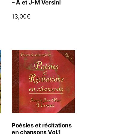
– A et J-M Versini
13,00
€
Poésies et récitations
en chansons Vol.1