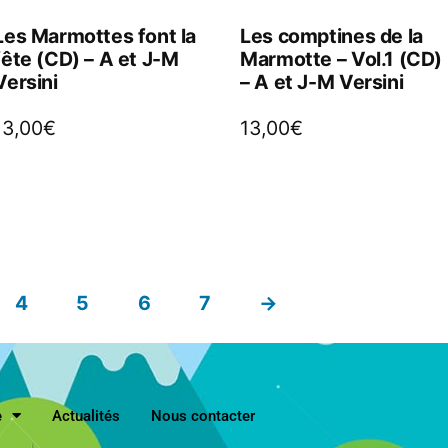
Les Marmottes font la
Les comptines de la
fête (CD) – A et J-M
Marmotte – Vol.1 (CD)
Versini
– A et J-M Versini
13,00
€
13,00
€
4
5
6
7
→
e
Actualités
Nous contacter