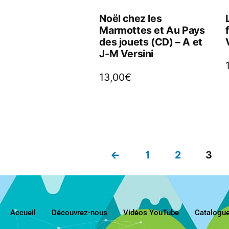
Noël chez les
Marmottes et Au Pays
des jouets (CD) – A et
J-M Versini
13,00
€
←
1
2
3
Accueil
Découvrez-nous
Vidéos YouTube
Catalogu