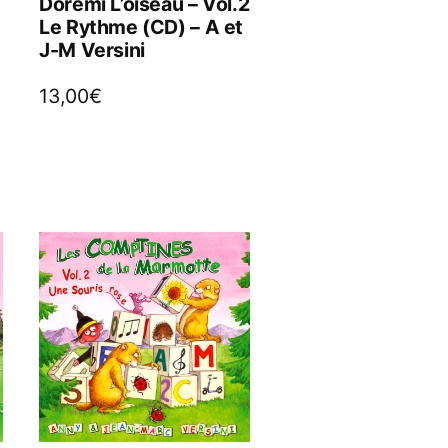
Dorémi L’oiseau – Vol.2
Le Rythme (CD) – A et
J-M Versini
13,00
€