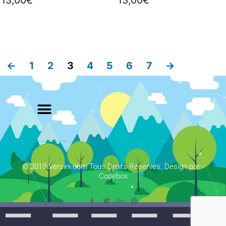
13,00
€
13,00
€
←
1
2
3
4
5
6
7
→
© 2019 Versini.com Tous Droits Réservés. Design par -
Codebox