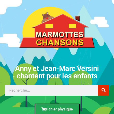
Anny et Jean-Marc Versini
chantent pour les enfants
Panier physique