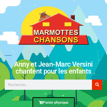
Anny et Jean-Marc Versini
chantent pour les enfants
Panier physique