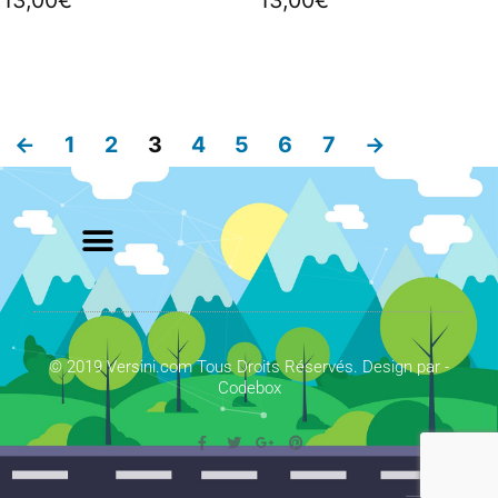
13,00
€
13,00
€
←
1
2
3
4
5
6
7
→
© 2019 Versini.com Tous Droits Réservés. Design par -
Codebox