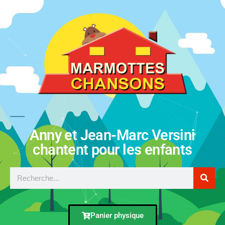
Anny et Jean-Marc Versini
chantent pour les enfants
Panier physique