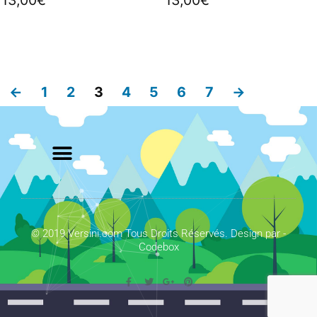
13,00
€
13,00
€
←
1
2
3
4
5
6
7
→
© 2019 Versini.com Tous Droits Réservés. Design par -
Codebox