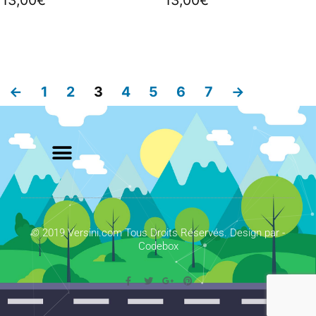
13,00
€
13,00
€
←
1
2
3
4
5
6
7
→
© 2019 Versini.com Tous Droits Réservés. Design par -
Codebox