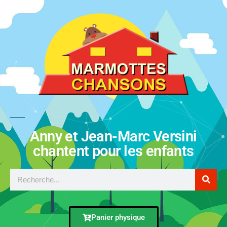
Anny et Jean-Marc Versini
chantent pour les enfants
Panier physique