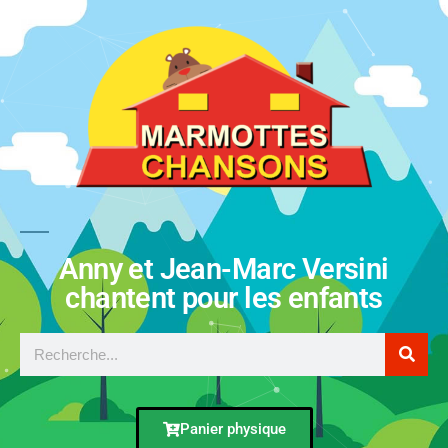
Anny et Jean-Marc Versini
chantent pour les enfants
Panier physique