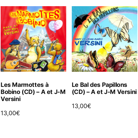
Les Marmottes à
Le Bal des Papillons
Bobino (CD) – A et J-M
(CD) – A et J-M Versini
Versini
13,00
€
13,00
€