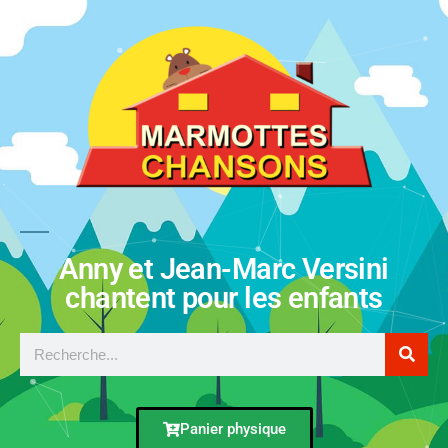
Anny et Jean-Marc Versini
chantent pour les enfants
Panier physique