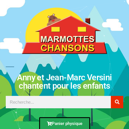
Anny et Jean-Marc Versini
chantent pour les enfants
Panier physique