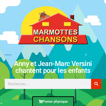
Anny et Jean-Marc Versini
chantent pour les enfants
Panier physique