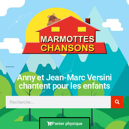
Anny et Jean-Marc Versini
chantent pour les enfants
Panier physique