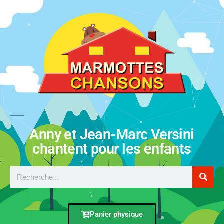
Anny et Jean-Marc Versini
chantent pour les enfants
Panier physique