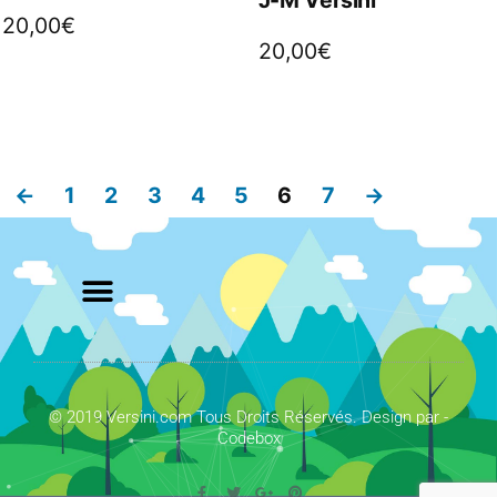
20,00
€
20,00
€
←
1
2
3
4
5
6
7
→
© 2019 Versini.com Tous Droits Réservés. Design par -
Codebox