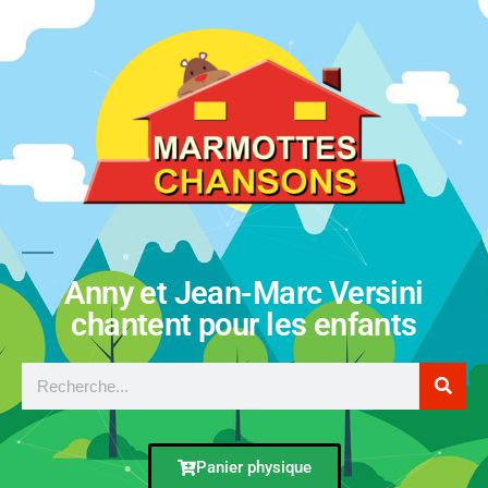
Anny et Jean-Marc Versini
chantent pour les enfants
Panier physique