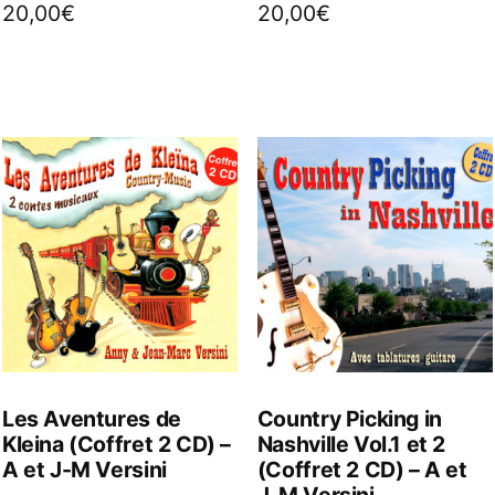
20,00
€
20,00
€
Les Aventures de
Country Picking in
Kleina (Coffret 2 CD) –
Nashville Vol.1 et 2
A et J-M Versini
(Coffret 2 CD) – A et
J-M Versini