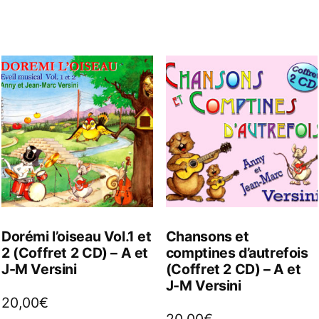
Dorémi l’oiseau Vol.1 et
Chansons et
2 (Coffret 2 CD) – A et
comptines d’autrefois
J-M Versini
(Coffret 2 CD) – A et
J-M Versini
20,00
€
20,00
€