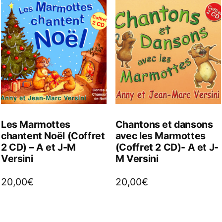
Les Marmottes
Chantons et dansons
chantent Noël (Coffret
avec les Marmottes
2 CD) – A et J-M
(Coffret 2 CD)- A et J-
Versini
M Versini
20,00
€
20,00
€