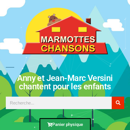
Anny et Jean-Marc Versini
chantent pour les enfants
Panier physique