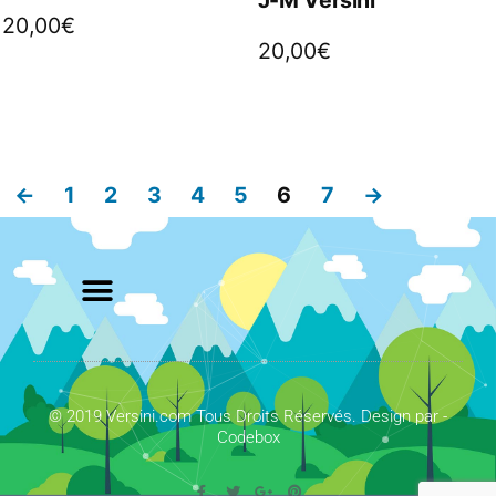
20,00
€
20,00
€
←
1
2
3
4
5
6
7
→
© 2019 Versini.com Tous Droits Réservés. Design par -
Codebox