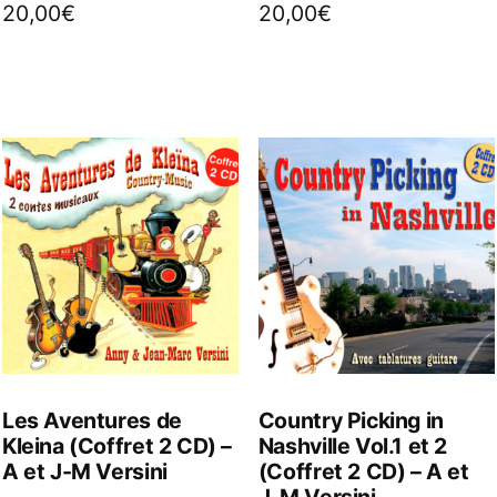
20,00
€
20,00
€
Les Aventures de
Country Picking in
Kleina (Coffret 2 CD) –
Nashville Vol.1 et 2
A et J-M Versini
(Coffret 2 CD) – A et
J-M Versini