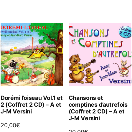
Dorémi l’oiseau Vol.1 et
Chansons et
2 (Coffret 2 CD) – A et
comptines d’autrefois
J-M Versini
(Coffret 2 CD) – A et
J-M Versini
20,00
€
20,00
€