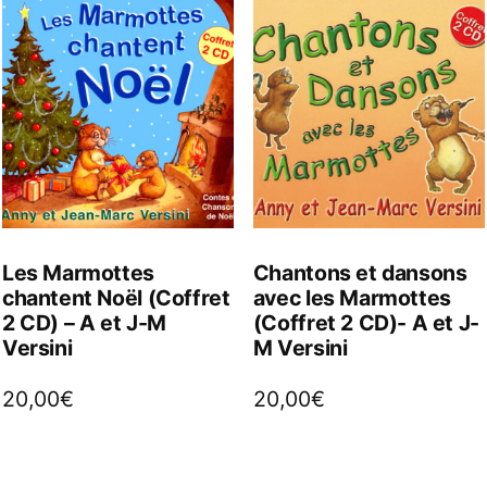
Les Marmottes
Chantons et dansons
chantent Noël (Coffret
avec les Marmottes
2 CD) – A et J-M
(Coffret 2 CD)- A et J-
Versini
M Versini
20,00
€
20,00
€