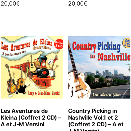
20,00
€
20,00
€
Les Aventures de
Country Picking in
Kleina (Coffret 2 CD) –
Nashville Vol.1 et 2
A et J-M Versini
(Coffret 2 CD) – A et
J-M Versini