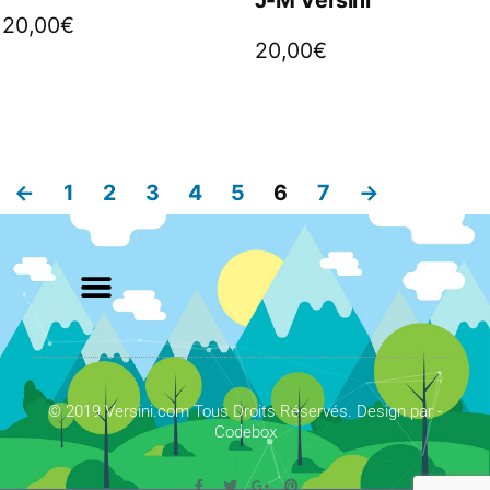
20,00
€
20,00
€
←
1
2
3
4
5
6
7
→
© 2019 Versini.com Tous Droits Réservés. Design par -
Codebox