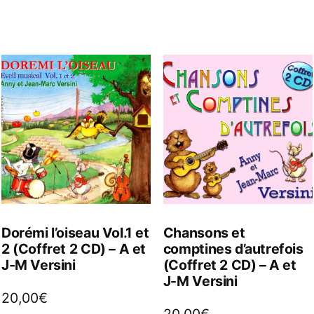
Dorémi l’oiseau Vol.1 et
Chansons et
2 (Coffret 2 CD) – A et
comptines d’autrefois
J-M Versini
(Coffret 2 CD) – A et
J-M Versini
20,00
€
20,00
€