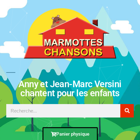
Anny et Jean-Marc Versini
chantent pour les enfants
Panier physique