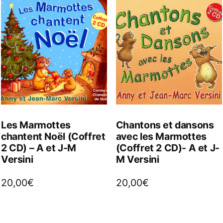
Les Marmottes
Chantons et dansons
chantent Noël (Coffret
avec les Marmottes
2 CD) – A et J-M
(Coffret 2 CD)- A et J-
Versini
M Versini
20,00
€
20,00
€