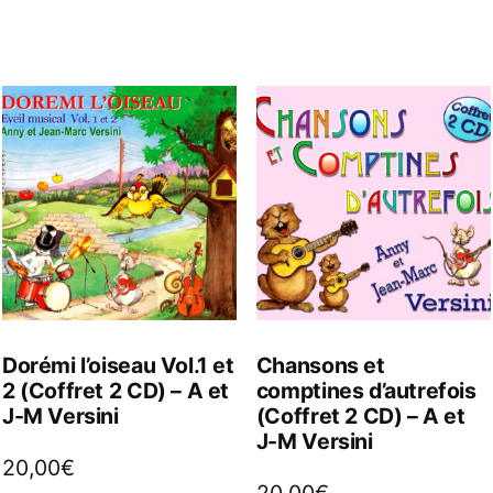
Dorémi l’oiseau Vol.1 et
Chansons et
2 (Coffret 2 CD) – A et
comptines d’autrefois
J-M Versini
(Coffret 2 CD) – A et
J-M Versini
20,00
€
20,00
€