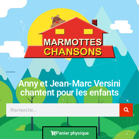
Anny et Jean-Marc Versini
chantent pour les enfants
Panier physique