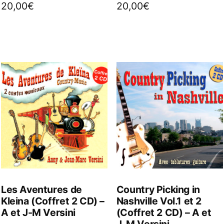
20,00
€
20,00
€
Les Aventures de
Country Picking in
Kleina (Coffret 2 CD) –
Nashville Vol.1 et 2
A et J-M Versini
(Coffret 2 CD) – A et
J-M Versini