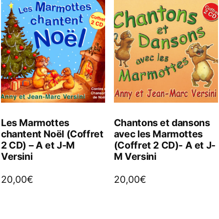
Les Marmottes
Chantons et dansons
chantent Noël (Coffret
avec les Marmottes
2 CD) – A et J-M
(Coffret 2 CD)- A et J-
Versini
M Versini
20,00
€
20,00
€