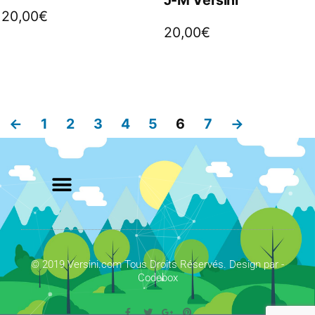
20,00
€
20,00
€
←
1
2
3
4
5
6
7
→
© 2019 Versini.com Tous Droits Réservés. Design par -
Codebox