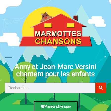
Anny et Jean-Marc Versini
chantent pour les enfants
Panier physique