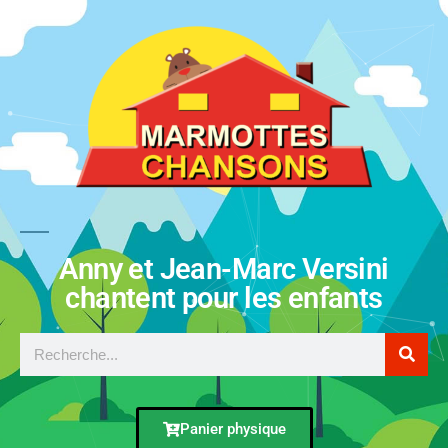
Anny et Jean-Marc Versini
chantent pour les enfants
Panier physique