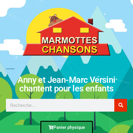
Anny et Jean-Marc Versini
chantent pour les enfants
Panier physique