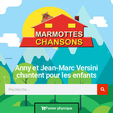
Anny et Jean-Marc Versini
chantent pour les enfants
Panier physique