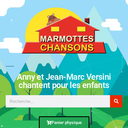
Anny et Jean-Marc Versini
chantent pour les enfants
Panier physique