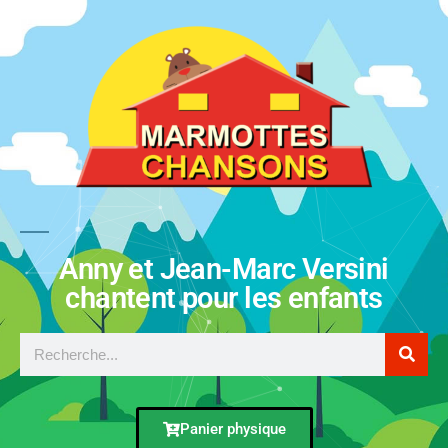
Anny et Jean-Marc Versini
chantent pour les enfants
Panier physique