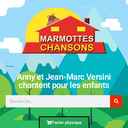
Anny et Jean-Marc Versini
chantent pour les enfants
Panier physique