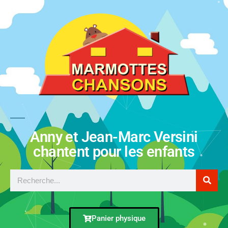
Anny et Jean-Marc Versini
chantent pour les enfants
Panier physique