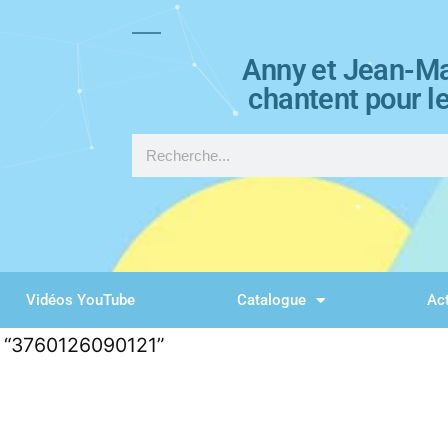
Anny et Jean-Ma
chantent pour l
Vidéos YouTube
Catalogue
Act
és “3760126090121”