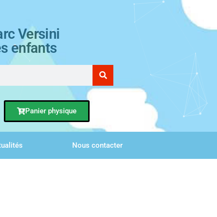
rc Versini
es enfants
Panier physique
ualités
Nous contacter