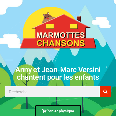
Anny et Jean-Marc Versini
chantent pour les enfants
Panier physique