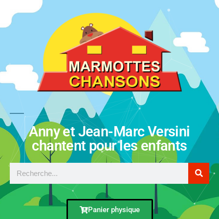
Anny et Jean-Marc Versini
chantent pour les enfants
Panier physique