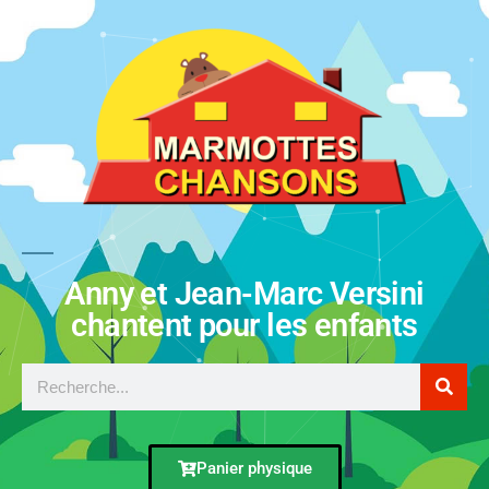
Anny et Jean-Marc Versini
chantent pour les enfants
Panier physique