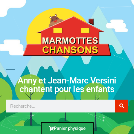
Anny et Jean-Marc Versini
chantent pour les enfants
Panier physique