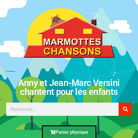
Anny et Jean-Marc Versini
chantent pour les enfants
Panier physique