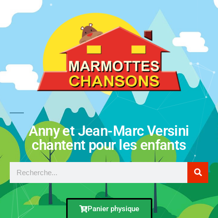
Anny et Jean-Marc Versini
chantent pour les enfants
Panier physique