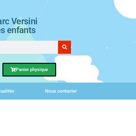
rc Versini
es enfants
Panier physique
ualités
Nous contacter