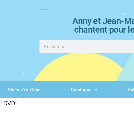
Anny et Jean-Ma
chantent pour l
Vidéos YouTube
Catalogue
Act
s “DVD”