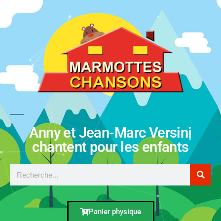
Anny et Jean-Marc Versini
chantent pour les enfants
Panier physique