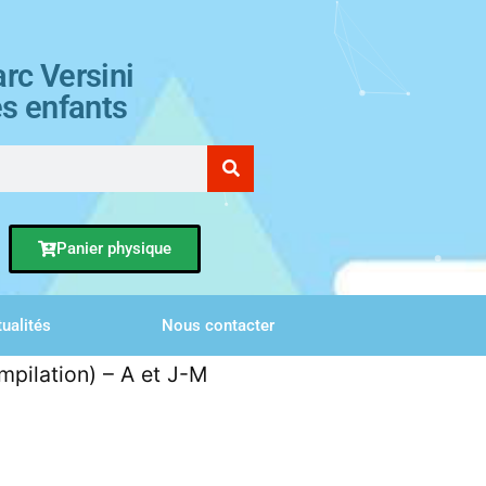
rc Versini
es enfants
Panier physique
ualités
Nous contacter
mpilation) – A et J-M