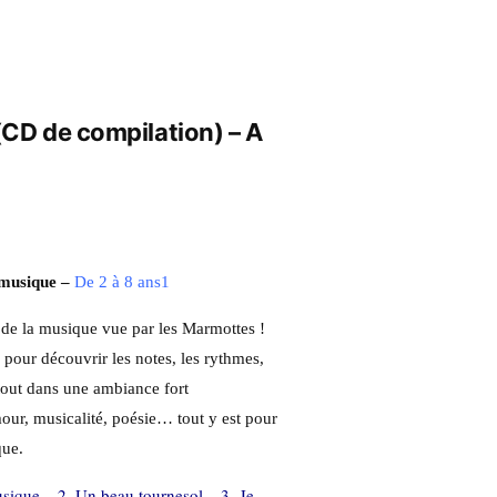
(CD de compilation) – A
 musique –
De 2 à 8 ans1
e de la musique vue par les Marmottes !
 pour découvrir les notes, les rythmes,
e tout dans une ambiance fort
our, musicalité, poésie… tout y est pour
que.
usique – 2. Un beau tournesol – 3. Je