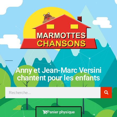
Anny et Jean-Marc Versini
chantent pour les enfants
Panier physique