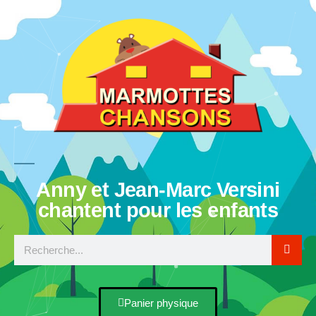
Anny et Jean-Marc Versini
chantent pour les enfants
Panier physique