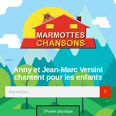
Anny et Jean-Marc Versini
chantent pour les enfants
Panier physique