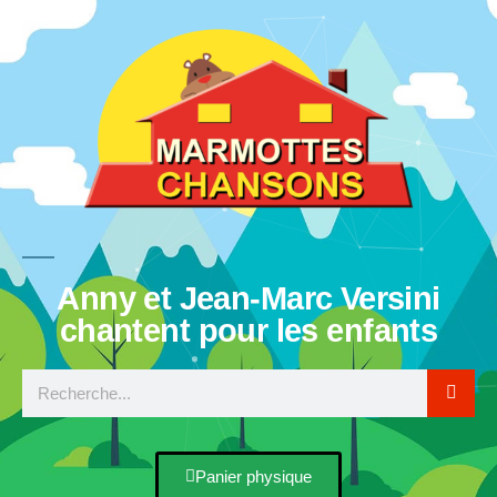
Anny et Jean-Marc Versini
chantent pour les enfants
Panier physique