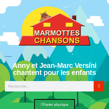
Anny et Jean-Marc Versini
chantent pour les enfants
Panier physique