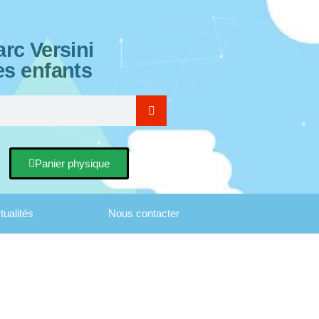
rc Versini
es enfants
Panier physique
tualités
Nous contacter