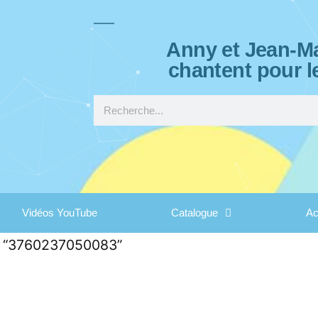
Anny et Jean-Ma
chantent pour l
Vidéos YouTube
Catalogue
Ac
és “3760237050083”