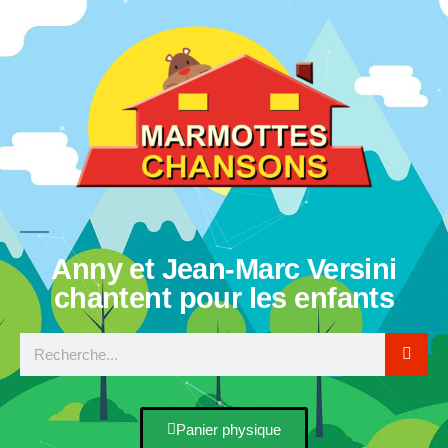
Anny et Jean-Marc Versini
chantent pour les enfants
Panier physique