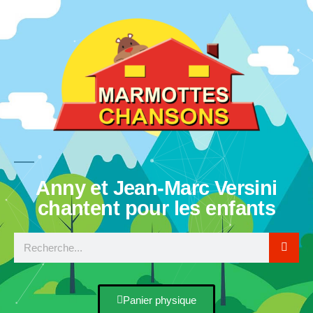
Anny et Jean-Marc Versini
chantent pour les enfants
Panier physique