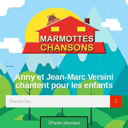
Anny et Jean-Marc Versini
chantent pour les enfants
Panier physique