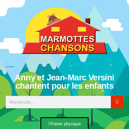
Anny et Jean-Marc Versini
chantent pour les enfants
Panier physique